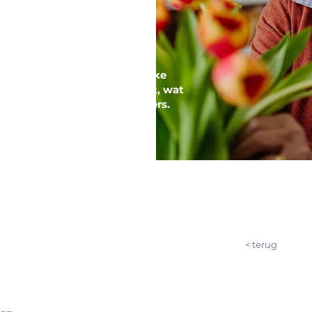
g van Aicare
confronteerd met aanzienlijke
t groeiende personeelstekort, wat
 en stress bij de zorgverleners.
< terug