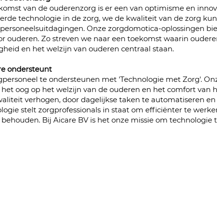
ekomst van de ouderenzorg is er een van optimisme en innova
erde technologie in de zorg, we de kwaliteit van de zorg k
 personeelsuitdagingen. Onze zorgdomotica-oplossingen bi
or ouderen. Zo streven we naar een toekomst waarin ouderenz
gheid en het welzijn van ouderen centraal staan.
re ondersteunt
orgpersoneel te ondersteunen met 'Technologie met Zorg'. O
het oog op het welzijn van de ouderen en het comfort van h
aliteit verhogen, door dagelijkse taken te automatiseren 
gie stelt zorgprofessionals in staat om efficiënter te werken
behouden. Bij Aicare BV is het onze missie om technologie 