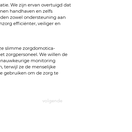
tie. We zijn ervan overtuigd dat
unnen handhaven en zelfs
eden zowel ondersteuning aan
org efficiënter, veiliger en
nze slimme zorgdomotica-
et zorgpersoneel. We willen de
en nauwkeurige monitoring
, terwijl ze de menselijke
te gebruiken om de zorg te
volgende