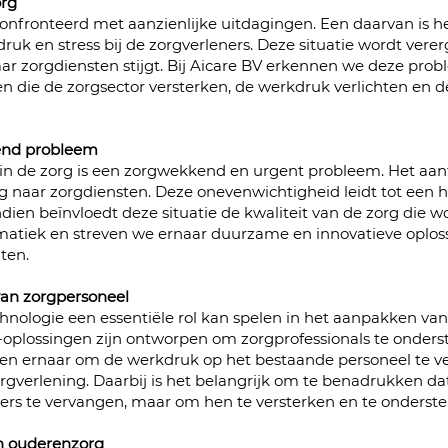
org
nfronteerd met aanzienlijke uitdagingen. Een daarvan is he
ruk en stress bij de zorgverleners. Deze situatie wordt verer
ar zorgdiensten stijgt. Bij Aicare BV erkennen we deze pro
n die de zorgsector versterken, de werkdruk verlichten en d
iend probleem
in de zorg is een zorgwekkend en urgent probleem. Het aant
raag naar zorgdiensten. Deze onevenwichtigheid leidt tot een 
en beïnvloedt deze situatie de kwaliteit van de zorg die wor
atiek en streven we ernaar duurzame en innovatieve oplos
ten.
van zorgpersoneel
hnologie een essentiële rol kan spelen in het aanpakken van 
oplossingen zijn ontworpen om zorgprofessionals te onders
even ernaar om de werkdruk op het bestaande personeel te ve
gverlening. Daarbij is het belangrijk om te benadrukken da
ners te vervangen, maar om hen te versterken en te onderste
an ouderenzorg