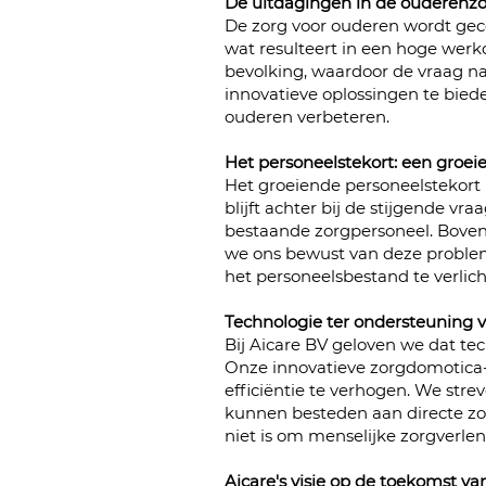
De uitdagingen in de ouderenz
De zorg voor ouderen wordt geco
wat resulteert in een hoge werkd
bevolking, waardoor de vraag na
innovatieve oplossingen te biede
ouderen verbeteren.
Het personeelstekort: een groe
Het groeiende personeelstekort 
blijft achter bij de stijgende v
bestaande zorgpersoneel. Bovendi
we ons bewust van deze problem
het personeelsbestand te verlich
Technologie ter ondersteuning 
Bij Aicare BV geloven we dat tec
Onze innovatieve zorgdomotica-
efficiëntie te verhogen. We str
kunnen besteden aan directe zor
niet is om menselijke zorgverle
Aicare's visie op de toekomst v